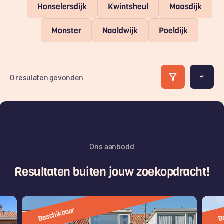
Honselersdijk
Kwintsheul
Maasdijk
Monster
Naaldwijk
Poeldijk
0 resulaten gevonden
Ons aanbodd
Resultaten buiten jouw zoekopdracht!
Beschikbaar
B