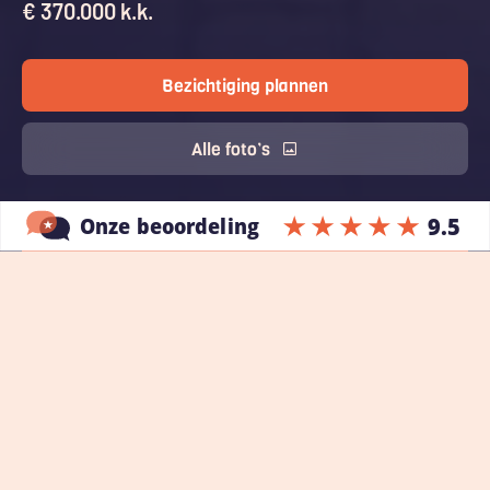
€ 370.000 k.k.
Bezichtiging plannen
Alle foto’s
Over dit huis
Gemoderniseerde 3-kamer benedenwoning
Een stadstuin van circa 24m²
Gelegen in een rustige, kindvriendelijke wijk