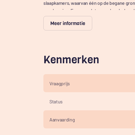
slaapkamers, waarvan één op de begane grond
overkapping. Een complete, goed onderhoude
binnen als buiten.
Meer informatie
Locatie
De woning ligt op een fijne plek aan de Naald
Gravenzande, maar toch met alle voorzieninge
supermarkten, scholen en sportverenigingen 
Kenmerken
fiets. Ook het strand en de duinen liggen op ko
De ligging aan het water en de royale kavel z
Tegelijkertijd ben je dankzij de gunstige ligg
Vraagprijs
Naaldwijk, Monster en Hoek van Holland, met d
locatie die rust en bereikbaarheid moeiteloo
Status
Indeling
Begane grond
Aanvaarding
Via de brug over het water en de sierlijke opri
plaats voor meerdere auto’s op eigen terrein. 