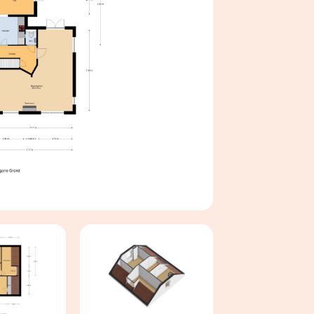
 GERUST UW EIGEN AANKOOPMAKELAAR