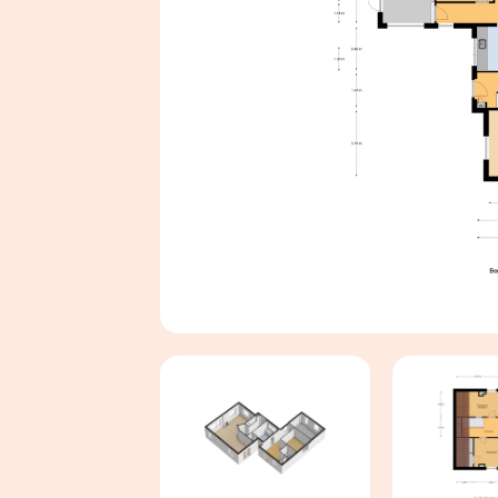
GEÏNTERESSEERD IN DEZE WONING? NEEM
MEE!