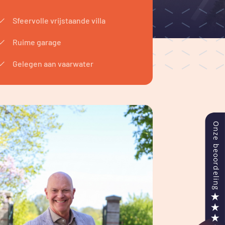
Sfeervolle vrijstaande villa
Ruime garage
Gelegen aan vaarwater