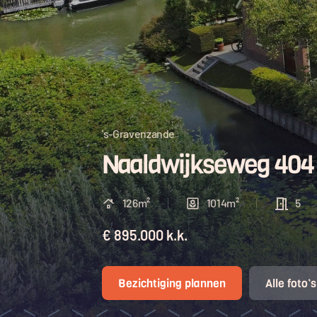
's-Gravenzande
Naaldwijkseweg 404
126m²
1014m²
5
€ 895.000 k.k.
Bezichtiging plannen
Alle foto’s