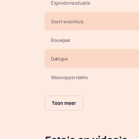
Eigendomssituatie
toegang tot de trapopgang, een modern betege
kelder is verrassend ruim, ideaal als voorraad
Soort woonhuis
De woonkamer is een fijne plek: ruim, licht en
natuurlijk daglicht en bieden fraai uitzicht op
Bouwjaar
haard en de openslaande deuren naar het te
sfeer. Aansluitend bevindt zich de eetkamer, 
Daktype
ruimte staat in directe verbinding met de keu
leefruimte.
Woonoppervlakte
De keuken is praktisch ingericht in landelijke
aanrechtblad en diverse inbouwapparatuur, w
magnetron, koelkast en vaatwasser. Vanuit de
Perceeloppervlakte
Toon meer
aansluitingen voor wasmachine en droger, ext
Inhoud
De naastgelegen badkamer is afgewerkt met w
vloertegels. De ruimte is voorzien van een 
wastafel, spiegel met geïntegreerde verlicht
Aantal kamers