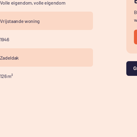
Volle eigendom, volle eigendom
ld toilet met fonteintje, en de kelder. De
B
ruimte.
w
Vrijstaande woning
 sfeervol. Grote raampartijen zorgen voor veel
 de tuin. De houten vloer, de gezellige open
1946
rras creëren een warme en uitnodigende
met ruimte voor een royale eettafel. Deze
Zadeldak
ken en maakt het geheel tot een ideale
G
126 m²
 stijl, voorzien van een natuurstenen
aaronder een kookplaat, afzuigkap, oven,
 keuken loop je door naar de bijkeuken met
1014 m²
ra bergruimte én toegang tot de achtertuin.
613 m³
itte wandtegels en antracietkleurige
royale inloopdouche met regendouche, een
ing en een handdoekradiator.
5 (4 slaapkamers)