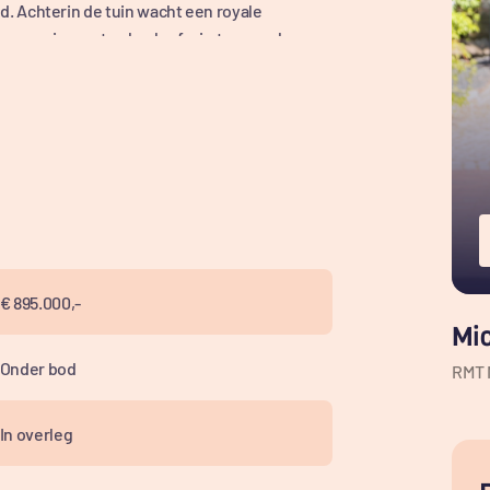
. Achterin de tuin wacht een royale
n woning met volop leefruimte, zowel
wijkseweg: gelegen aan de rand van ’s-
n dichtbij. Het centrum met winkels,
bereik je binnen enkele minuten met de
rte afstand, ideaal voor wie graag buiten is.
orgen voor een gevoel van ruimte en privacy.
ing snel in omliggende plaatsen zoals
€ 895.000,-
e auto, fiets of het openbaar vervoer. Een
Mi
s combineert.
Onder bod
RMT 
In overleg
t bereik je de entree van de woning. Hier is er
Via de entree is de hal ruim en verzorgd met