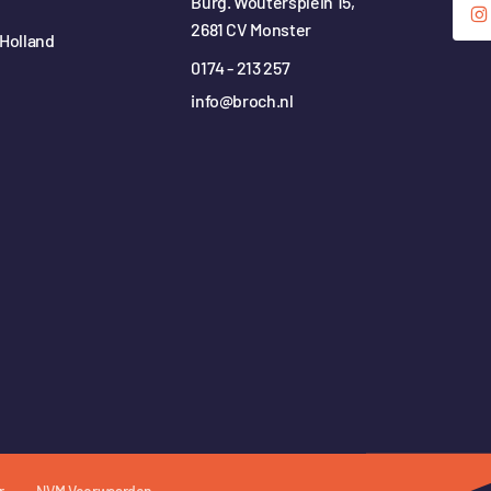
Burg. Woutersplein 15,
2681 CV Monster
Holland
0174 - 213 257
info@broch.nl