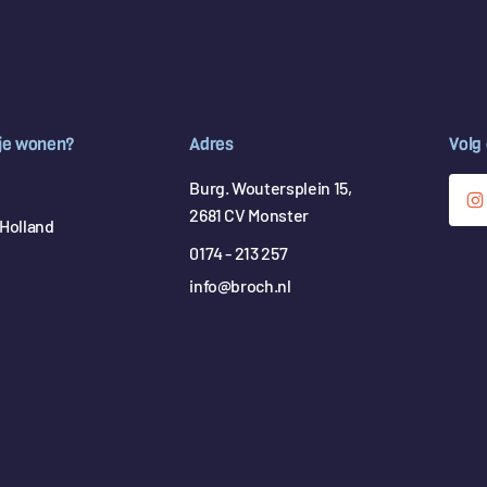
 je wonen?
Adres
Volg
Burg. Woutersplein 15,
2681 CV Monster
Holland
0174 - 213 257
info@broch.nl