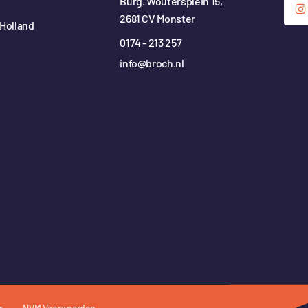
Burg. Woutersplein 15,
2681 CV Monster
Holland
0174 - 213 257
info@broch.nl