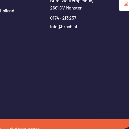
Burg. Woutersplein 15,
2681 CV Monster
Holland
0174 - 213 257
info@broch.nl